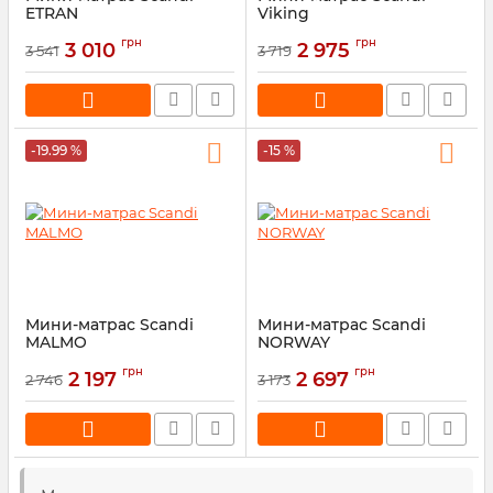
ETRAN
Viking
Артикул:
42221
Артикул:
42226
грн
грн
3 010
2 975
3 541
3 719
-19.99 %
-15 %
Мини-матрас Scandi
Мини-матрас Scandi
MALMO
NORWAY
Артикул:
42225
Артикул:
42224
грн
грн
2 197
2 697
2 746
3 173