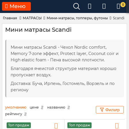
0
Меню
Главная
МАТРАСЫ
Мини-матрасы, топперы, футоны
Scandi
Мини матрасы Scandi
Мини матрасы Scandi - Чехол Nordic comfort,
Memory 7-zone эффект, Protect layer, Coconut coir и
High elastic foam - Пена высокой плотности.
Благодаря ячеистой структуре материал хорошо
пропускает воздух.
Доставка: Буча, Ирпень, Гостомель, Ворзель и по
региону
умолчанию
цене
названию
Фильтр
рейтингу
Топ продаж
Топ продаж